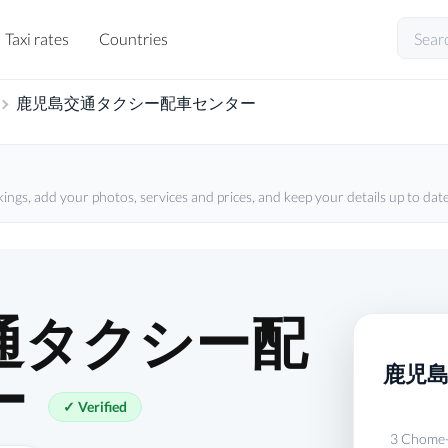
Taxi rates
Countries
鹿児島交通タクシー配車センター
kings, add your photos, services and prices, and keep your details up to date
通タクシー配
鹿児
ー
✓ Verified
3 Chome-