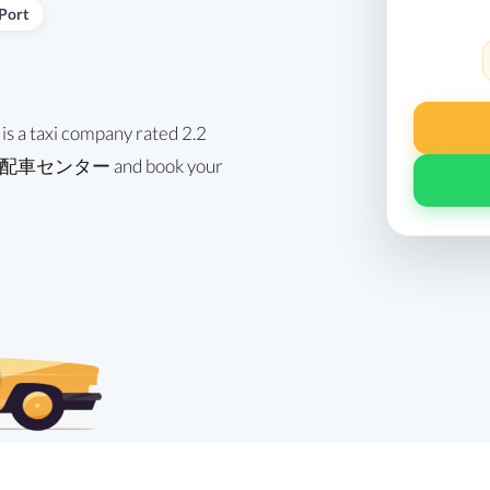
Port
i company rated 2.2
配車センター and book your