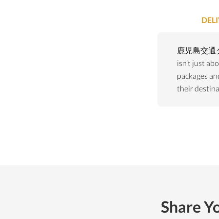
DELI
鹿児島交通
isn’t just ab
packages an
their destin
Share 