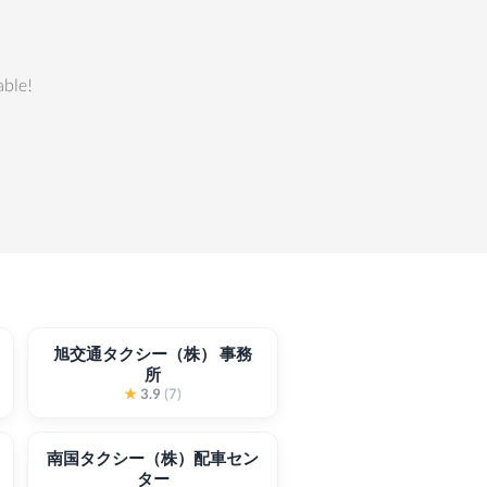
able!
旭交通タクシー（株） 事務
所
★
3.9
(7)
南国タクシー（株）配車セン
ター