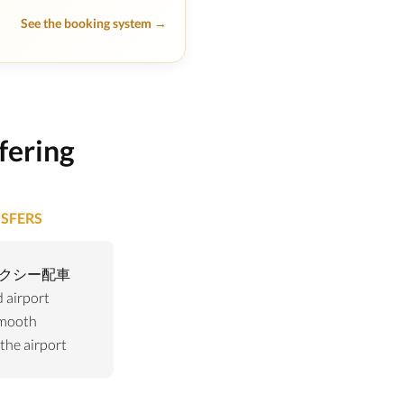
See the booking system →
ring
SFERS
通タクシー配車
airport
smooth
 the airport