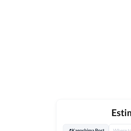
Esti
Kagoshima Port
📍