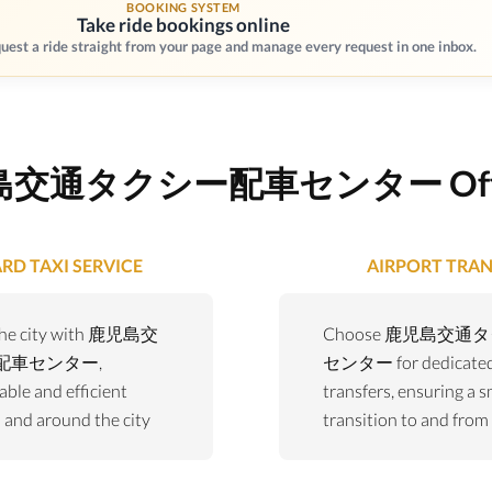
BOOKING SYSTEM
Take ride bookings online
quest a ride straight from your page and manage every request in one inbox.
交通タクシー配車センター Offe
RD TAXI SERVICE
AIRPORT TRAN
 the city with 鹿児島交
Choose 鹿児島交
配車センター,
センター for dedicated 
able and efficient
transfers, ensuring a 
n and around the city
transition to and from