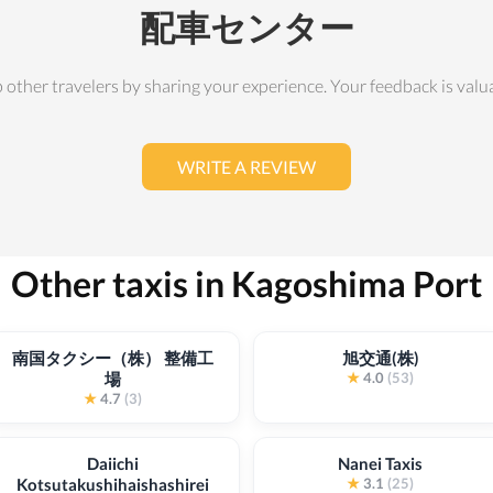
配車センター
 other travelers by sharing your experience. Your feedback is valu
WRITE A REVIEW
Other taxis in Kagoshima Port
南国タクシー（株） 整備工
旭交通(株)
場
★
4.0
(53)
★
4.7
(3)
Daiichi
Nanei Taxis
Kotsutakushihaishashirei
★
3.1
(25)