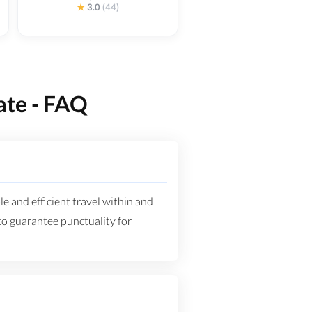
★
3.0
(44)
 - FAQ
d efficient travel within and
to guarantee punctuality for