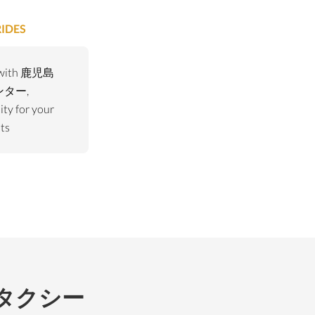
IDES
d with 鹿児島
ター,
ty for your
ts
島交通タクシー