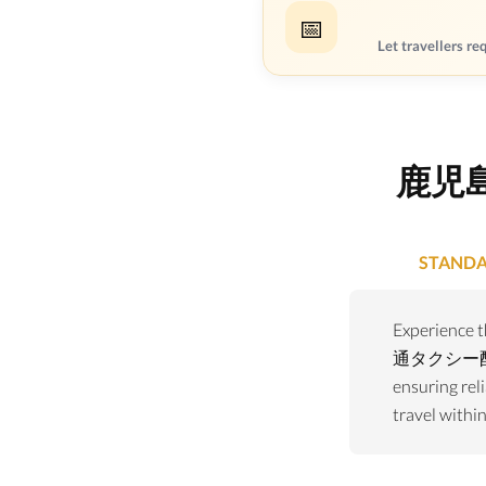
📅
Let travellers re
鹿児島
STANDA
Experience
通タクシー
ensuring reli
travel withi