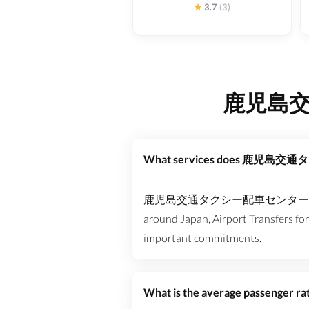
★
3.7
(3)
鹿児島交通
What services does 鹿児島
鹿児島交通タクシー配車センター offers a range 
around Japan, Airport Transfers for
important commitments.
What is the average passe