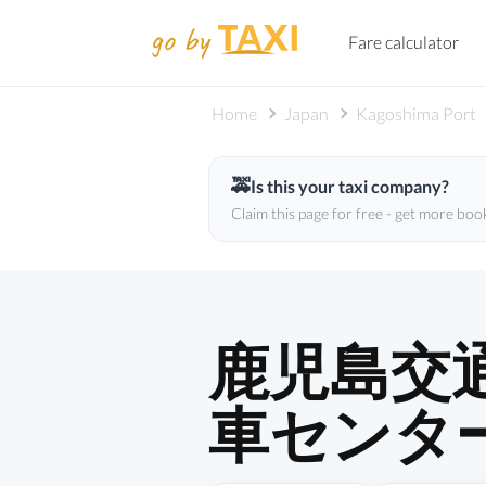
Fare calculator
Home
Japan
Kagoshima Port
🚕
Is this your taxi company?
Claim this page for free - get more boo
鹿児島交
車センタ