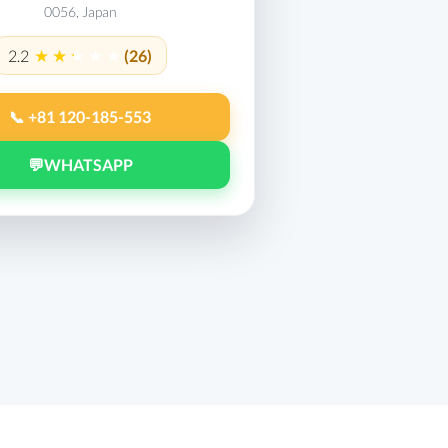
0056, Japan
2.2
(26)
📞 +81 120-185-553
💬
WHATSAPP