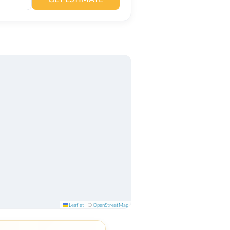
Leaflet
|
©
OpenStreetMap