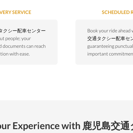
VERY SERVICE
SCHEDULED R
タクシー配車センター
Book your ride ahea
out people; your
交通タクシー配車セン
d documents can reach
guaranteeing punctuali
ation with ease.
important commitmen
Your Experience with 鹿児